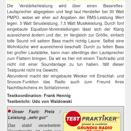
Die Verstärkerleistung wird über einen Bassreflex-
Lautsprecher abgegeben und liegt laut Hersteller bei 30 Watt
PMPO, wobei wir eher auf Angaben der RMS-Leistung Wert
legen. 5 Watt Sinusleistung, 7,5 Watt Musikleistung. Durch fünf
eingebaute Equalizer-Voreinstellungen lässt sich der Klang
ausreichend ändern und der, im Vergleich zur Größe, einfach
tolle Sound mit sattem Bass macht richtig Laune. Selbst eine
Wohnküche wird ausreichend beschallt. Durch zu fetten Bass
bei großer Lautstärke, kann man allerdings den Lautsprecher
zum Flattern bringen. Da wir es hier mit einem Tischradio und
nicht mit einer Soundanlage zu tun haben, fällt dieser
Testpunkt nicht ins Gewicht.
Abrundend macht der eingebaute Wecker mit Einschlaf- und
Snooze-Funktion das Radio auch zum Freund ihres
Nachttischchens im Schlafzimmer.
Testkoordination: Frank Hennig
Testbericht: Udo von Waldowski
Unser Fazit: Preis /
Leistung „sehr gut“
Das stabil verarbeitete
Grundigradio ist nicht nur