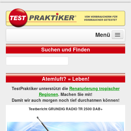
Menü
Suchen und Finden
Computer
Desktops
Drucker
Atemluft? = Leben!
E-Book-Reader
TestPraktiker unterstützt die
Renaturierung tropischer
Headsets
Regionen
. Machen Sie mit!
Damit wir auch morgen noch tief durchatmen können!
Lautsprecher
Testbericht GRUNDIG RADIO TR 2500 DAB+
Mainboards
Monitore