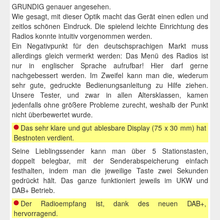
Haushalt-Wohnen
GRUNDIG genauer angesehen.
Wie gesagt, mit dieser Optik macht das Gerät einen edlen und
Mobilität
zeitlos schönen Eindruck. Die spielend leichte Einrichtung des
Radios konnte intuitiv vorgenommen werden.
Auto
Ein Negativpunkt für den deutschsprachigen Markt muss
allerdings gleich vermerkt werden: Das Menü des Radios ist
Fahrrad
nur in englischer Sprache aufrufbar! Hier darf gerne
Navigations-Systeme
nachgebessert werden. Im Zweifel kann man die, wiederum
sehr gute, gedruckte Bedienungsanleitung zu Hilfe ziehen.
Reisen
Unsere Tester, und zwar in allen Altersklassen, kamen
jedenfalls ohne größere Probleme zurecht, weshalb der Punkt
Hund-Katz
nicht überbewertet wurde.
Multimedia
Das sehr klare und gut ablesbare Display (75 x 30 mm) hat
Bestnoten verdient.
MP3-Player
Seine Lieblingssender kann man über 5 Stationstasten,
doppelt belegbar, mit der Senderabspeicherung einfach
Projektoren
festhalten, indem man die jeweilige Taste zwei Sekunden
gedrückt hält. Das ganze funktioniert jeweils im UKW und
Radios
DAB+ Betrieb.
Soundanlagen
Der Radioempfang ist, dank des neuen DAB+,
hervorragend.
Video-TV