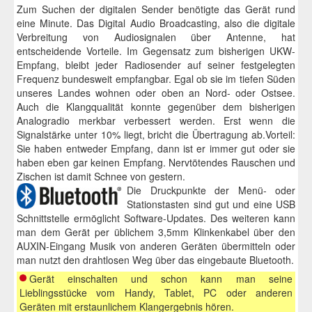
Zum Suchen der digitalen Sender benötigte das Gerät rund
Telefon-Mobiles
eine Minute. Das Digital Audio Broadcasting, also die digitale
Verbreitung von Audiosignalen über Antenne, hat
Headsets
entscheidende Vorteile. Im Gegensatz zum bisherigen UKW-
Empfang, bleibt jeder Radiosender auf seiner festgelegten
Mobile Sound
Frequenz bundesweit empfangbar. Egal ob sie im tiefen Süden
unseres Landes wohnen oder oben an Nord- oder Ostsee.
Schnurlos-Telefone
Auch die Klangqualität konnte gegenüber dem bisherigen
Analogradio merkbar verbessert werden. Erst wenn die
Mobil-Telefone
Signalstärke unter 10% liegt, bricht die Übertragung ab.Vorteil:
Sie haben entweder Empfang, dann ist er immer gut oder sie
Smartphones
haben eben gar keinen Empfang. Nervtötendes Rauschen und
Zischen ist damit Schnee von gestern.
Wellness
Die Druckpunkte der Menü- oder
Stationstasten sind gut und eine USB
Fitnessgeräte
Schnittstelle ermöglicht Software-Updates. Des weiteren kann
man dem Gerät per üblichem 3,5mm Klinkenkabel über den
AUXIN-Eingang Musik von anderen Geräten übermitteln oder
man nutzt den drahtlosen Weg über das eingebaute Bluetooth.
Gerät einschalten und schon kann man seine
Lieblingsstücke vom Handy, Tablet, PC oder anderen
Geräten mit erstaunlichem Klangergebnis hören.