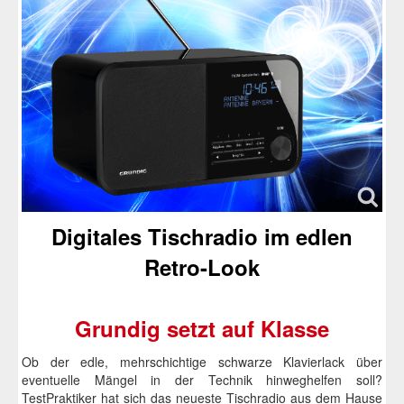
Netzwerk
Notebooks
Projektoren
Scanner
Software
Speichermedien
Tablet-Computer
Digitales Tischradio im edlen
Webcams
Retro-Look
Dienstleistungen
Foto-Film
Grundig setzt auf Klasse
Camcorder
Ob der edle, mehrschichtige schwarze Klavierlack über
Digital-Kameras
eventuelle Mängel in der Technik hinweghelfen soll?
TestPraktiker hat sich das neueste Tischradio aus dem Hause